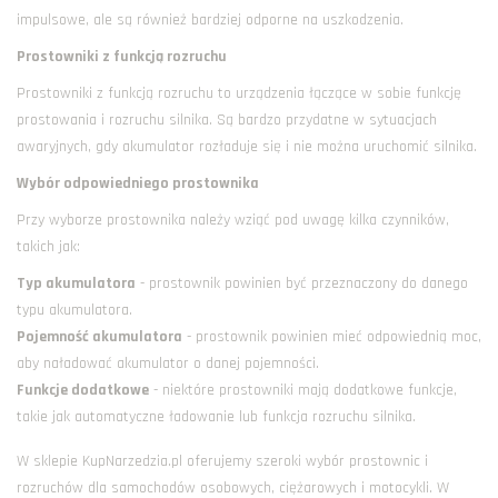
impulsowe, ale są również bardziej odporne na uszkodzenia.
Prostowniki z funkcją rozruchu
Prostowniki z funkcją rozruchu to urządzenia łączące w sobie funkcję
prostowania i rozruchu silnika. Są bardzo przydatne w sytuacjach
awaryjnych, gdy akumulator rozładuje się i nie można uruchomić silnika.
Wybór odpowiedniego prostownika
Przy wyborze prostownika należy wziąć pod uwagę kilka czynników,
takich jak:
Typ akumulatora
- prostownik powinien być przeznaczony do danego
typu akumulatora.
Pojemność akumulatora
- prostownik powinien mieć odpowiednią moc,
aby naładować akumulator o danej pojemności.
Funkcje dodatkowe
- niektóre prostowniki mają dodatkowe funkcje,
takie jak automatyczne ładowanie lub funkcja rozruchu silnika.
W sklepie KupNarzedzia.pl oferujemy szeroki wybór prostownic i
rozruchów dla samochodów osobowych, ciężarowych i motocykli. W