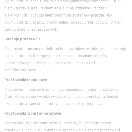
Akumulator to jeden z najważniejszych elementów samochodu. Dzięki
niemu możliwe jest uruchomienie silnika, działanie urządzeń
elektrycznych i obsługa elektronicznych systemów pojazdu. Aby
akumulator działał prawidłowo, należy go regularnie ładować. W tym
celu potrzebny jest prostownik.
Rodzaje prostownic
Prostownice można podzielić na kilka rodzajów, w zależności od rodzaju
akumulatora, do którego są przeznaczone. Do akumulatorów
samochodowych stosuje się prostowniki impulsowe i
transformatorowe.
Prostowniki impulsowe
Prostowniki impulsowe są najnowocześniejszym typem prostownic.
Charakteryzują się wysoką wydajnością i bezpieczeństwem. Ładują
akumulator w sposób delikatny, nie uszkadzając jego płyt.
Prostowniki transformatorowe
Prostowniki transformatorowe są prostszym i tańszym typem
prostownic. Ładują akumulator w sposób wolniejszy niż prostowniki