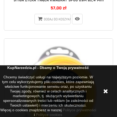
STIGA ŻYŁKA TNĄCA KWADRAT SP66 69M Ø2,4 Mm
57,00 zł
DODAJ DO KOSZYKA
KupNarzedzia.pl - Dbamy o Twoją prywatność
Chcemy świadczyć usługi na najwyższym poziomie. W
tym celu wykorzystujemy pliki cookies, które zapewniają
właściwe funkcjonowanie serwisu oraz, po uzyskaniu
Twojej zgody, również w celach analitycznych i
marketingowych, tj. służących wyświetlaniu
spersonalizowanych treści lub reklam (w zależności od
Twoich ustawień) i mierzeniu ich skuteczności.
Więcej o cookies znajdziesz w naszej
Polityce prywatności
i
Polityce cookies