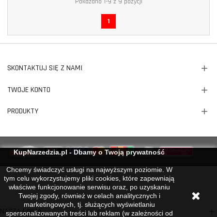
Pokazano 1-9 z 9 pozycji
1
SKONTAKTUJ SIĘ Z NAMI
TWOJE KONTO
PRODUKTY
KupNarzedzia.pl - Dbamy o Twoją prywatność
Chcemy świadczyć usługi na najwyższym poziomie. W
tym celu wykorzystujemy pliki cookies, które zapewniają
właściwe funkcjonowanie serwisu oraz, po uzyskaniu
Twojej zgody, również w celach analitycznych i
marketingowych, tj. służących wyświetlaniu
NASZA FIRMA
spersonalizowanych treści lub reklam (w zależności od