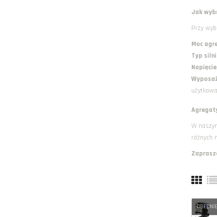
Jak wyb
Przy wyb
Moc agr
Typ siln
Napięcie
Wyposaż
użytkowa
Agregat
W naszym
różnych 
Zaprasza
OBECNIE