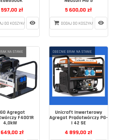
DEGB6500K
Neuson MG 5
 597,00 zł
5 600,00 zł
AJ DO KOSZYKA
DODAJ DO KOSZYKA
RAK NA STANIE
OBECNIE BRAK NA STANIE
GO Agregat
Unicraft Inwerterowy
twórczy F4001R
Agregat Prądotwórczy PG-
4,0kW
I 42 SE
 649,00 zł
4 899,00 zł