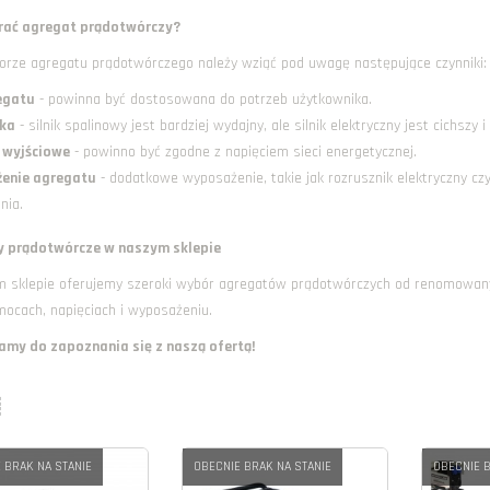
rać agregat prądotwórczy?
orze agregatu prądotwórczego należy wziąć pod uwagę następujące czynniki:
egatu
- powinna być dostosowana do potrzeb użytkownika.
ika
- silnik spalinowy jest bardziej wydajny, ale silnik elektryczny jest cichszy i
 wyjściowe
- powinno być zgodne z napięciem sieci energetycznej.
enie agregatu
- dodatkowe wyposażenie, takie jak rozrusznik elektryczny czy
nia.
y prądotwórcze w naszym sklepie
 sklepie oferujemy szeroki wybór agregatów prądotwórczych od renomowan
mocach, napięciach i wyposażeniu.
my do zapoznania się z naszą ofertą!
 BRAK NA STANIE
OBECNIE BRAK NA STANIE
OBECNIE B