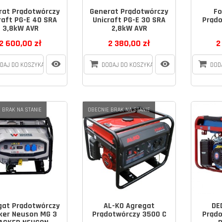
rat Prądotwórczy
Generat Prądotwórczy
Fo
raft PG-E 40 SRA
Unicraft PG-E 30 SRA
Prądo
3,8kW AVR
2,8kW AVR
2 600,00 zł
2 380,00 zł
2
DAJ DO KOSZYKA
DODAJ DO KOSZYKA
DOD
 BRAK NA STANIE
OBECNIE BRAK NA STANIE
gat Prądotwórczy
AL-KO Agregat
DE
ker Neuson MG 3
Prądotwórczy 3500 C
Prądo