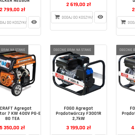
ACKER NEUSON
2 619,00 zł
2 799,00 zł
2
DODAJ DO KOSZYKA
DAJ DO KOSZYKA
DOD
 BRAK NA STANIE
OBECNIE BRAK NA STANIE
OBECNIE B
ICRAFT Agregat
FOGO Agregat
FO
tor 7 KW 400V PG-E
Prądotwórczy F3001R
Prądo
80 TEA
2,7kW
5 350,00 zł
3 199,00 zł
4