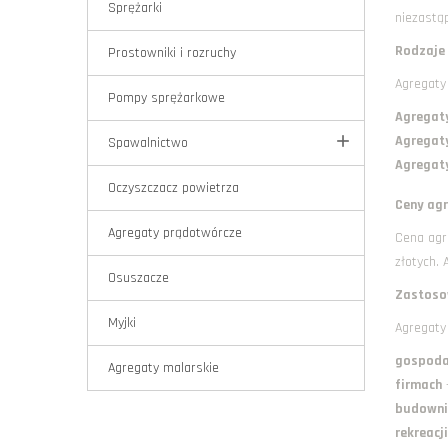
Sprężarki
niezastąp
Rodzaje
Prostowniki i rozruchy
Agregaty 
Pompy sprężarkowe
Agregaty
Agregaty
Spawalnictwo
Agregat
Oczyszczacz powietrza
Ceny ag
Agregaty prądotwórcze
Cena agre
złotych.
Osuszacze
Zastoso
Myjki
Agregaty
gospoda
Agregaty malarskie
firmach
-
budowni
rekreacji