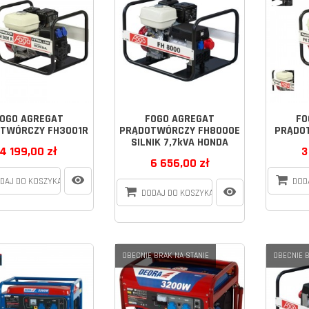
OGO AGREGAT
FOGO AGREGAT
FO
TWÓRCZY FH3001R
PRĄDOTWÓRCZY FH8000E
PRĄDO
SILNIK 7,7kVA HONDA
4 199,00 zł
3
6 656,00 zł
DAJ DO KOSZYKA
DOD
DODAJ DO KOSZYKA
OBECNIE BRAK NA STANIE
OBECNIE B