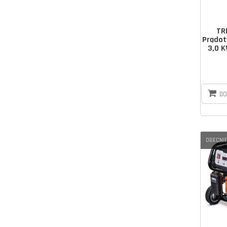
TR
Prądo
3,0 K
DO
OBECNIE