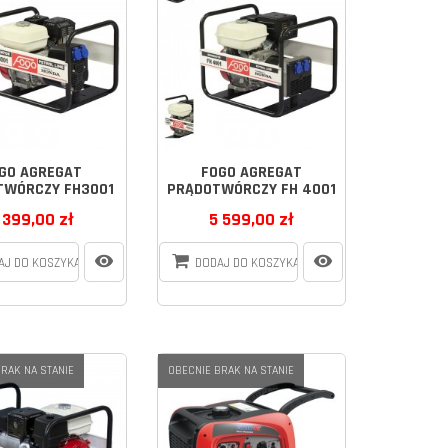
GO AGREGAT
FOGO AGREGAT
TWÓRCZY FH3001
PRĄDOTWÓRCZY FH 4001
 399,00 zł
5 599,00 zł
AJ DO KOSZYKA
DODAJ DO KOSZYKA
RAK NA STANIE
OBECNIE BRAK NA STANIE