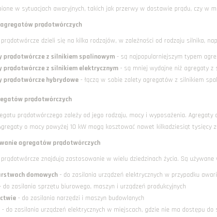
ione w sytuacjach awaryjnych, takich jak przerwy w dostawie prądu, czy w mi
 agregatów prądotwórczych
prądotwórcze dzieli się na kilka rodzajów, w zależności od rodzaju silnika, na
 prądotwórcze z silnikiem spalinowym
- są najpopularniejszym typem agre
 prądotwórcze z silnikiem elektrycznym
- są mniej wydajne niż agregaty z s
y prądotwórcze hybrydowe
- łączą w sobie zalety agregatów z silnikiem spa
regatów prądotwórczych
gatu prądotwórczego zależy od jego rodzaju, mocy i wyposażenia. Agregaty o 
 Agregaty o mocy powyżej 10 kW mogą kosztować nawet kilkadziesiąt tysięcy z
wanie agregatów prądotwórczych
 prądotwórcze znajdują zastosowanie w wielu dziedzinach życia. Są używane 
rstwach domowych
- do zasilania urządzeń elektrycznych w przypadku awarii
 do zasilania sprzętu biurowego, maszyn i urządzeń produkcyjnych
ctwie
- do zasilania narzędzi i maszyn budowlanych
- do zasilania urządzeń elektrycznych w miejscach, gdzie nie ma dostępu do 