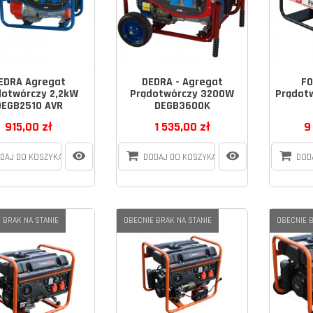
EDRA Agregat
DEDRA - Agregat
FO
dotwórczy 2,2kW
Prądotwórczy 3200W
Prądot
DEGB2510 AVR
DEGB3600K
915,00 zł
1 535,00 zł
9
DAJ DO KOSZYKA
DODAJ DO KOSZYKA
DOD
 BRAK NA STANIE
OBECNIE BRAK NA STANIE
OBECNIE B