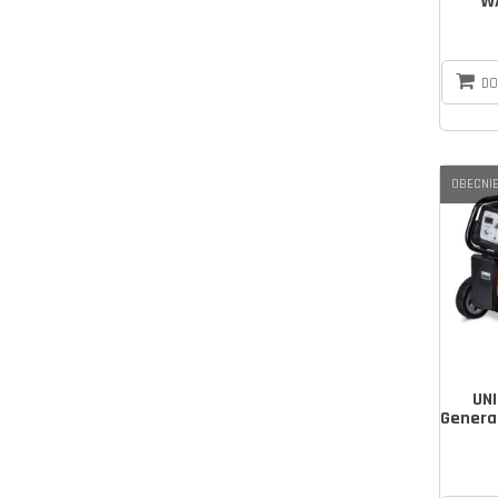
W
DO
OBECNIE
UN
Genera