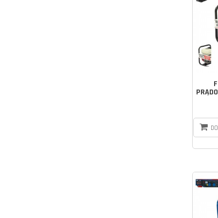
F
PRĄDO
DO