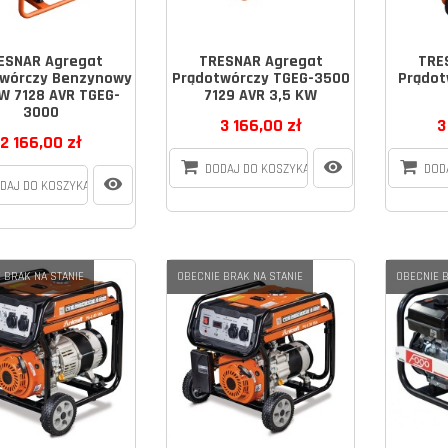
ESNAR Agregat
TRESNAR Agregat
TRE
twórczy Benzynowy
Prądotwórczy TGEG-3500
Prądot
W 7128 AVR TGEG-
7129 AVR 3,5 KW
3000
3 166,00 zł
3
2 166,00 zł
DODAJ DO KOSZYKA
DOD
DAJ DO KOSZYKA
 BRAK NA STANIE
OBECNIE BRAK NA STANIE
OBECNIE B