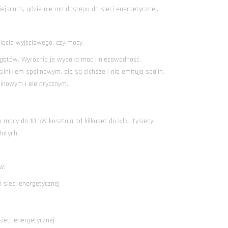
ejscach, gdzie nie ma dostępu do sieci energetycznej.
pięcia wyjściowego, czy mocy.
gatów. Wyróżnia je wysoka moc i niezawodność.
ilnikiem spalinowym, ale są cichsze i nie emitują spalin.
linowym i elektrycznym.
mocy do 10 kW kosztują od kilkuset do kilku tysięcy
łotych.
w:
 sieci energetycznej
sieci energetycznej