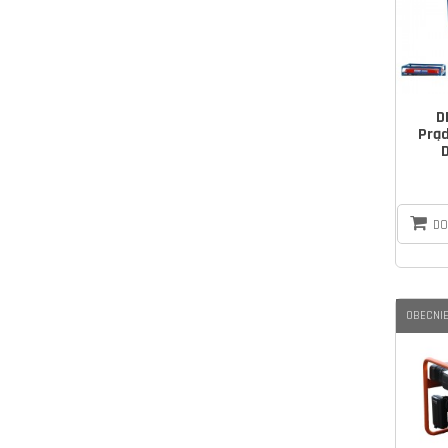
D
Prą
DO
OBECNIE