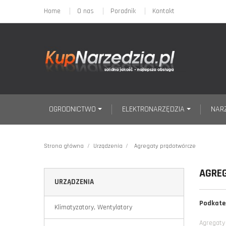
Home
O nas
Poradnik
Kontakt
OGRODNICTWO
ELEKTRONARZĘDZIA
NAR
Strona główna
Urządzenia
Agregaty prądotwórcze
AGRE
URZĄDZENIA
Podkate
Klimatyzatory, Wentylatory
Agregaty