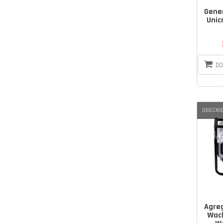
Gene
Unic
DO
OBECNIE
Agre
Wac