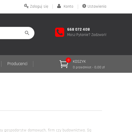
Zaloguj się
Konto
Ustawienia
668 072 408
Masz Pytanie? Zadzwoń!
0
KOSZYK
Producenci
0 przedmiot - 0,00 zł
zeby gospodarstw domowych, firm czy budownictwa. Są