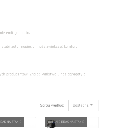
 nie emituje spalin.
 stabilizator napięcia, może zwiększyć komfort
ych producentów. Znajdą Państwo u nas agregaty o
Sortuj według:
Dostępne
RAK NA STANIE
OBECNIE BRAK NA STANIE