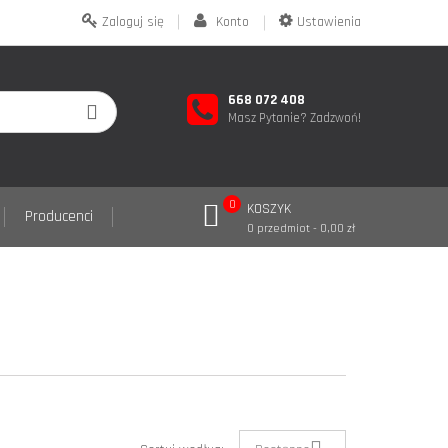
Zaloguj się
Konto
Ustawienia
668 072 408
Masz Pytanie? Zadzwoń!
0
KOSZYK
Producenci
0 przedmiot - 0,00 zł