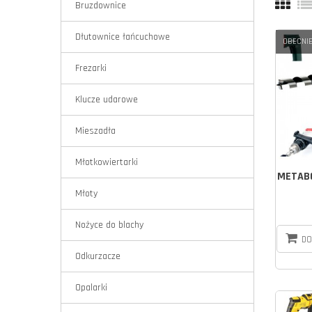
Bruzdownice
Dłutownice łańcuchowe
OBECNIE
Frezarki
Klucze udarowe
Mieszadła
Młotkowiertarki
METABO
Młoty
Nożyce do blachy
DO
Odkurzacze
Opalarki