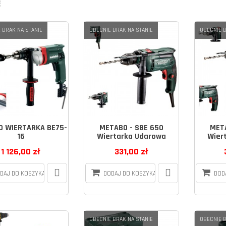
 BRAK NA STANIE
OBECNIE BRAK NA STANIE
OBECNIE B
 WIERTARKA BE75-
METABO - SBE 650
MET
16
Wiertarka Udarowa
Wier
1 126,00 zł
331,00 zł
DAJ DO KOSZYKA
DODAJ DO KOSZYKA
DOD
OBECNIE BRAK NA STANIE
OBECNIE B