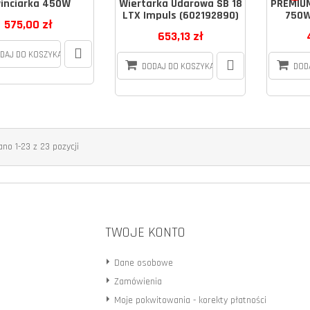
inciarka 450W
Wiertarka Udarowa SB 18
PREMIUM
LTX Impuls (602192890)
750W
575,00 zł
653,13 zł
DAJ DO KOSZYKA
DODAJ DO KOSZYKA
DOD
no 1-23 z 23 pozycji
TWOJE KONTO
Dane osobowe
Zamówienia
Moje pokwitowania - korekty płatności