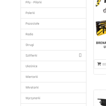
Piły - Pilarki
Polerki
Pozostałe
Radia
BRENA
Strugi
U
Szlifierki
DO
Ukośnice
Wiertarki
Wkrętarki
Wyrzynarki