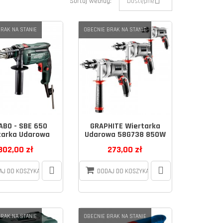
Sortuj według:
Dostępne
RAK NA STANIE
OBECNIE BRAK NA STANIE
ABO - SBE 650
GRAPHITE Wiertarka
tarka Udarowa
Udarowa 58G738 850W
302,00 zł
273,00 zł
AJ DO KOSZYKA
DODAJ DO KOSZYKA
RAK NA STANIE
OBECNIE BRAK NA STANIE