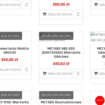
260,00 zł
DAJ DO KOSZYKA
DOD
DODAJ DO KOSZYKA
 BRAK NA STANIE
OBECNIE BRAK NA STANIE
wiertarka Makita
METABO SBE 650
META
HR2432
(600742500) Wiertarka
Uda
Udarowa
(
920,00 zł
345,63 zł
DAJ DO KOSZYKA
DODAJ DO KOSZYKA
DOD
 BRAK NA STANIE
OBECNIE BRAK NA STANIE
NOWY
Y R10E Wiertarka
METABO Akumulatorowa
Wier