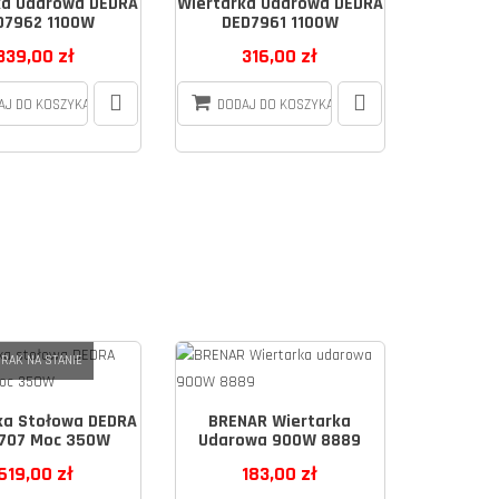
ka Udarowa DEDRA
Wiertarka Udarowa DEDRA
D7962 1100W
DED7961 1100W
339,00 zł
316,00 zł
AJ DO KOSZYKA
DODAJ DO KOSZYKA
RAK NA STANIE
ka Stołowa DEDRA
BRENAR Wiertarka
707 Moc 350W
Udarowa 900W 8889
619,00 zł
183,00 zł