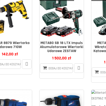
R 8879 Wiertarka
METABO SB 18 LTX Impuls
META
darowa 710W
Akumulatorowe Wiertarki
Wkręta
Udarowe ZESTAW
Kątowa
142,00 zł
1 502,00 zł
1
DAJ DO KOSZYKA
DODAJ DO KOSZYKA
DOD