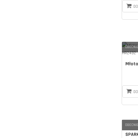
DO
OBECNIE
Młoto
DO
OBECNIE
SPARK