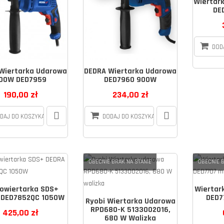
Wiertar
DE
DOD
Wiertarka Udarowa
DEDRA Wiertarka Udarowa
00W DED7959
DED7960 900W
190,00 zł
234,00 zł
DAJ DO KOSZYKA
DODAJ DO KOSZYKA
OBECNIE BRAK NA STANIE
OBECNIE B
owiertarka SDS+
Wiertar
 DED7852QC 1050W
DED7
Ryobi Wiertarka Udarowa
RPD680-K 5133002016,
425,00 zł
680 W Walizka