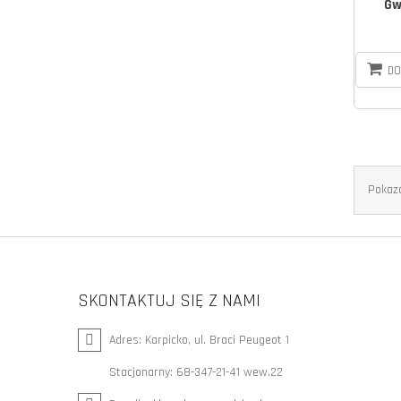
Gw
DO
Pokaza
SKONTAKTUJ SIĘ Z NAMI
Adres:
Karpicko, ul. Braci Peugeot 1
Stacjonarny:
68-347-21-41 wew.22