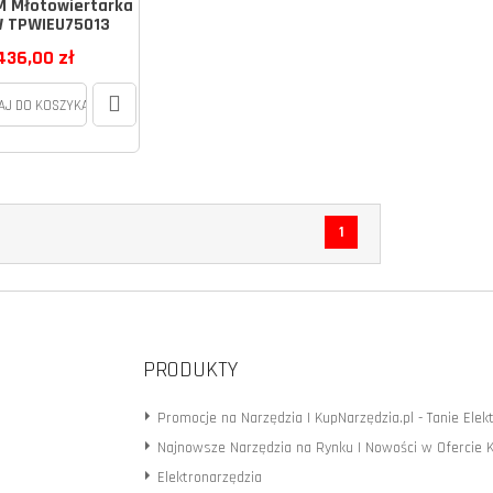
 Młotowiertarka
 TPWIEU75013
436,00 zł
AJ DO KOSZYKA
1
PRODUKTY
Promocje na Narzędzia | KupNarzędzia.pl - Tanie Elek
Najnowsze Narzędzia na Rynku | Nowości w Ofercie 
Elektronarzędzia