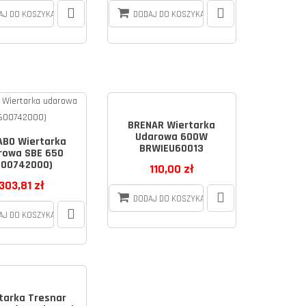
AJ DO KOSZYKA
DODAJ DO KOSZYKA
BRENAR Wiertarka
Udarowa 600W
BO Wiertarka
BRWIEU60013
rowa SBE 650
600742000)
110,00 zł
303,81 zł
DODAJ DO KOSZYKA
AJ DO KOSZYKA
tarka Tresnar