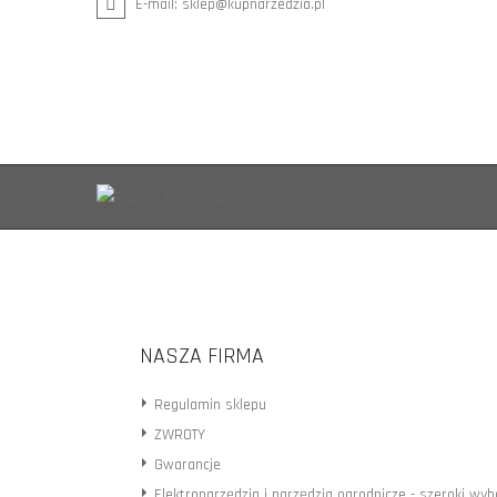
E-mail:
sklep@kupnarzedzia.pl
NASZA FIRMA
Regulamin sklepu
ZWROTY
Gwarancje
Elektronarzędzia i narzędzia ogrodnicze - szeroki wy