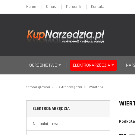
Home
O nas
Poradnik
Kontakt
OGRODNICTWO
ELEKTRONARZĘDZIA
NAR
Strona główna
Elektronarzędzia
Wiertarki
WIER
ELEKTRONARZĘDZIA
Podkate
Akumulatorowe