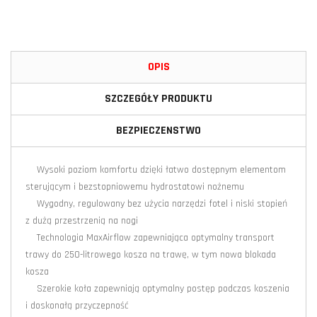
OPIS
SZCZEGÓŁY PRODUKTU
BEZPIECZENSTWO
Wysoki poziom komfortu dzięki łatwo dostępnym elementom
sterującym i bezstopniowemu hydrostatowi nożnemu
Wygodny, regulowany bez użycia narzędzi fotel i niski stopień
z dużą przestrzenią na nogi
Technologia MaxAirflow zapewniająca optymalny transport
trawy do 250-litrowego kosza na trawę, w tym nowa blokada
kosza
Szerokie koła zapewniają optymalny postęp podczas koszenia
i doskonałą przyczepność