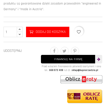
produktu są gwarantowane dzięki zasadom przewodnim "engineered in
Germany" i "made in Austria".
DODAJ DO KOSZYKA
favorite_border
UDOSTĘPNIJ
FINANSUJ NA FIRMĘ
Przed wzięciem finansowania potwierdź asortyment i cenę
tel.:
668 072 408
lub @:
sklep@kupnarzedzia.pl