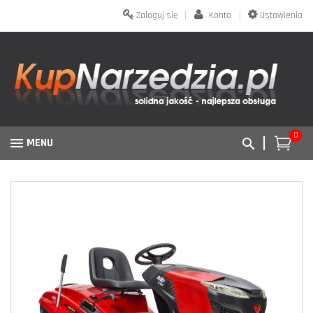
Zaloguj się
Konto
Ustawienia
0
MENU