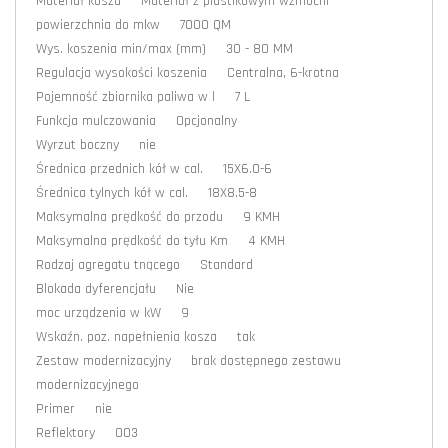
Materiał kosza Materiał z plastikowym wzmocni
powierzchnia do mkw 7000 QM
Wys. koszenia min/max (mm) 30 - 80 MM
Regulacja wysokości koszenia Centralna, 6-krotna
Pojemność zbiornika paliwa w l 7 L
Funkcja mulczowania Opcjonalny
Wyrzut boczny nie
Średnica przednich kół w cal. 15X6.0-6
Średnica tylnych kół w cal. 18X8.5-8
Maksymalna prędkość do przodu 9 KMH
Maksymalna prędkość do tyłu Km 4 KMH
Rodzaj agregatu tnącego Standard
Blokada dyferencjału Nie
moc urządzenia w kW 9
Wskaźn. poz. napełnienia kosza tak
Zestaw modernizacyjny brak dostępnego zestawu
modernizacyjnego
Primer nie
Reflektory 003