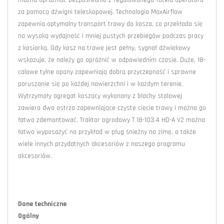
można opróżniać bezpośrednio z regulowanego fotela operatora
za pomocą dźwigni teleskopowej. Technologia MaxAirflow
zapewnia optymalny transport trawy do kosza, co przekłada się
na wysoką wydajność i mniej pustych przebiegów podczas pracy
z kosiarką. Gdy kosz na trawę jest pełny, sygnał dźwiękowy
wskazuje, że należy go opróżnić w odpowiednim czasie. Duże, 18-
calowe tylne opony zapewniają dobrą przyczepność i sprawne
poruszanie się po każdej nawierzchni i w każdym terenie.
Wytrzymały agregat koszący wykonany z blachy stalowej
zawiera dwa ostrza zapewniające czyste cięcie trawy i można go
łatwo zdemontować. Traktor ogrodowy T 18-103.4 HD-A V2 można
łatwo wyposażyć na przykład w pług śnieżny na zimę, a także
wiele innych przydatnych akcesoriów z naszego programu
akcesoriów.
Dane techniczne
Ogólny