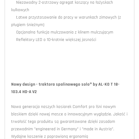
Niezawodny 2-ostrzowy agregat koszący na łożyskach
kulkowych
Łatwe przystosowanie do pracy w warunkach zimowych (z
pługiem śnieżnym)
Opcjonalna funkcja mulczowania z klinem mulczującym
Reflektory LED o 10-krotnie większej jasności
Nowy design - traktora spalinowego solo® by AL-KO T 18-
103.4 HD-A V2
Nowa generacja naszych kosiarek Comfort pro lśni nowym
blaskiem dzięki nowej masce o innowacyjnym wyglądzie. Jakość i
trwałość tego produktu są gwarantowane dzięki zasadom
przewodnim "engineered in Germany" i "made in Austria".
Wydajne koszenie z poprawioną ergonomią