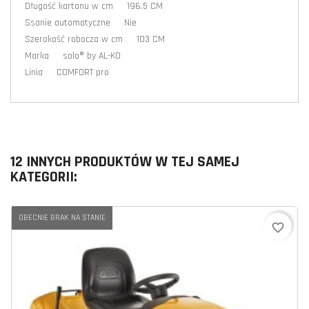
Długość kartonu w cm 196.5 CM
Ssanie automatyczne Nie
Szerokość robocza w cm 103 CM
Marka solo® by AL-KO
Linia COMFORT pro
12 INNYCH PRODUKTÓW W TEJ SAMEJ
KATEGORII:
OBECNIE BRAK NA STANIE
favorite_border