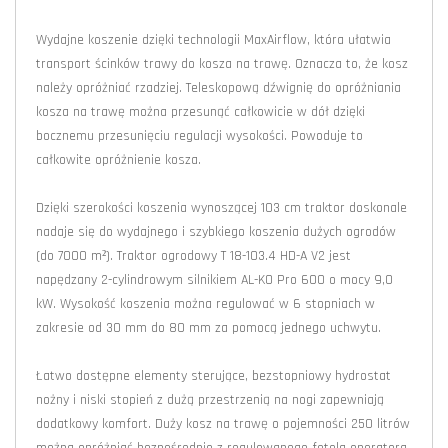
Wydajne koszenie dzięki technologii MaxAirflow, która ułatwia
transport ścinków trawy do kosza na trawę. Oznacza to, że kosz
należy opróżniać rzadziej. Teleskopową dźwignię do opróżniania
kosza na trawę można przesunąć całkowicie w dół dzięki
bocznemu przesunięciu regulacji wysokości. Powoduje to
całkowite opróżnienie kosza.
Dzięki szerokości koszenia wynoszącej 103 cm traktor doskonale
nadaje się do wydajnego i szybkiego koszenia dużych ogrodów
(do 7000 m²). Traktor ogrodowy T 18-103.4 HD-A V2 jest
napędzany 2-cylindrowym silnikiem AL-KO Pro 600 o mocy 9,0
kW. Wysokość koszenia można regulować w 6 stopniach w
zakresie od 30 mm do 80 mm za pomocą jednego uchwytu.
Łatwo dostępne elementy sterujące, bezstopniowy hydrostat
nożny i niski stopień z dużą przestrzenią na nogi zapewniają
dodatkowy komfort. Duży kosz na trawę o pojemności 250 litrów