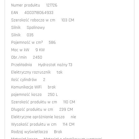
Numer produktu 127726
EAN 4003718064933
Szerokość robocza w cm 103 CM
Silnik Spalinowy
Silnik 035
Pojemność w cm³ 586
Moc w kW 9 KW
Obr./min 2450
Przekładnia Hydrostat nożny T3
Elektryczny rozrusznik tak
Ilość cylindrów 2
Komunikacja WiFi brak
pojemność kosza 250 L
Szerokość produktu w cm 110 CM
Długość produktu w cm 239 CM
Elektryczne opróżnianie kosza nie
Wysokość produktu w cm 114 CM
Rodzaj wyświetlacza Brak