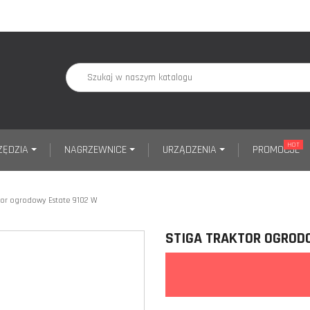
HOT
ZĘDZIA
NAGRZEWNICE
URZĄDZENIA
PROMOCJE
tor ogrodowy Estate 9102 W
STIGA TRAKTOR OGROD