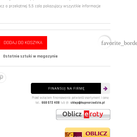
cz o przekątnej 5,5 cala pokazujący wszystkie informacje
favorite_bord
DODAJ DO KOSZYKA
Ostatnie sztuki w magazynie
FINANSUJ NA FIRMĘ
Przed wzięciem finansowania potwierdź asortyment i cenę
tel.:
668 072 408
lub @:
sklep@kupnarzedzia.pl