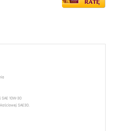
nia
ej SAE 10W-30
pkościowej SAE30.