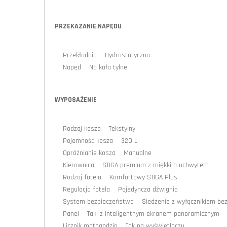
PRZEKAZANIE NAPĘDU
Przekładnia Hydrostatyczna
Napęd Na koła tylne
WYPOSAŻENIE
Rodzaj kosza Tekstylny
Pojemność kosza 320 L
Opróżnianie kosza Manualne
Kierownica STIGA premium z miękkim uchwytem
Rodzaj fotela Komfortowy STIGA Plus
Regulacja fotela Pojedyncza dźwignia
System bezpieczeństwa Siedzenie z wyłącznikiem bez
Panel Tak, z inteligentnym ekranem panoramicznym
Licznik motogodzin Tak na wyświetlaczu