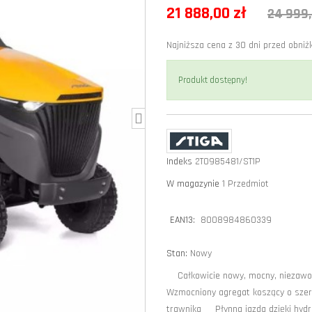
21 888,00 zł
24 999,
Najniższa cena z 30 dni przed obniż
Produkt dostępny!
Indeks
2T0985481/ST1P
W magazynie
1 Przedmiot
EAN13:
8008984860339
Stan:
Nowy
Całkowicie nowy, mocny, niezawod
Wzmocniony agregat koszący o szero
trawnika Płynna jazda dzięki h