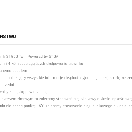
ENSTWO
nik ST 650 Twin Powered by STIGA
m i 4 kół zapobiegających skalpowaniu trawnika
wanemu pedałem
ala pokazujący wszystkie informacje eksploatacyjne i najlepszą strefę kosze
 przedni
wnicy z miękką powierzchnią
 okresem zimowym to zalecamy stosować olej silnikowy o klasie lepkościow
a nie spada poniżej +5°C zalecamy stosowanie oleju silnikowego o klasie le