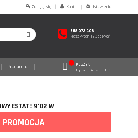
Zaloguj się
Konto
Ustawienia
668 072 408
Masz Pytanie? Zadzwoń!
0
KOSZYK
Producenci
0 przedmiot - 0,00 zł
OWY ESTATE 9102 W
PROMOCJA