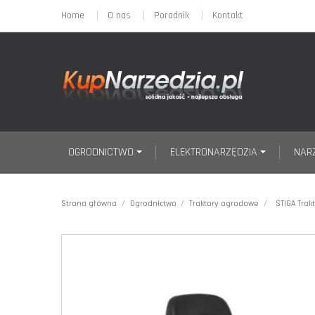
Home
O nas
Poradnik
Kontakt
OGRODNICTWO
ELEKTRONARZĘDZIA
NAR
Strona główna
Ogrodnictwo
Traktory ogrodowe
STIGA Trak