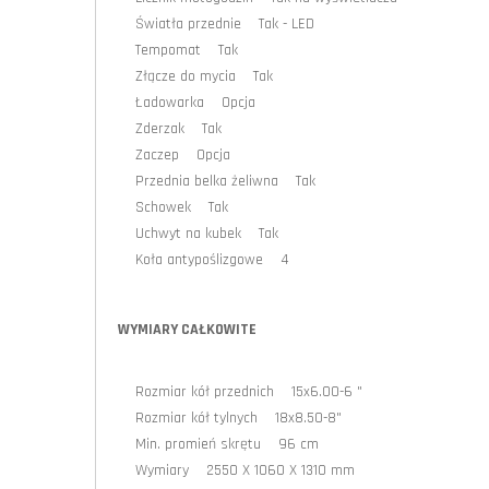
Światła przednie Tak - LED
Tempomat Tak
Złącze do mycia Tak
Ładowarka Opcja
Zderzak Tak
Zaczep Opcja
Przednia belka żeliwna Tak
Schowek Tak
Uchwyt na kubek Tak
Koła antypoślizgowe 4
WYMIARY CAŁKOWITE
Rozmiar kół przednich 15x6.00-6 "
Rozmiar kół tylnych 18x8.50-8"
Min. promień skrętu 96 cm
Wymiary 2550 X 1060 X 1310 mm