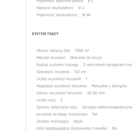
Pojemność zbiornika paliwa 8 L
Napięcie akumulatora 12 V
Pojemność akumulatora 18 Ah
SYSTEM TNĄCY
Obszar roboczy (do) 7000 m²
Metoda koszenia Zbieranie do kosza
Rodzaj systemu tnącego Z centralnym agregatem tn
Szerokość koszenia 102 cm
Liczba wysokości koszenia 7
Regulacja wysokości koszenia Manualna z dźwignią
Zakres wysokości koszenia 30-90 mm
Liczba noży 2
System załączania noży Sprzęgło elektromagnetyczn
Koszenie na biegu wstecznym Tak
Zestaw mulczujący Opcja
Koła zapobiegające skalpowaniu trawnika Tak