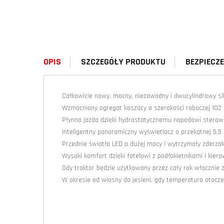
OPIS
SZCZEGÓŁY PRODUKTU
BEZPIECZ
Całkowicie nowy, mocny, niezawodny i dwucylindrowy sil
Wzmocniony agregat koszący o szerokości roboczej 102 c
Płynna jazda dzięki hydrostatycznemu napędowi stero
Inteligentny panoramiczny wyświetlacz o przekątnej 5,5 c
Przednie światła LED o dużej mocy i wytrzymały zderzak
Wysoki komfort dzięki fotelowi z podłokietnikami i kiero
Gdy traktor będzie użytkowany przez cały rok włącznie z
W okresie od wiosny do jesieni, gdy temperatura otoczeni