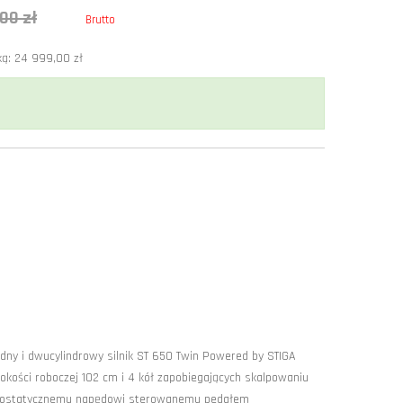
00 zł
Brutto
ką: 24 999,00 zł
ny i dwucylindrowy silnik ST 650 Twin Powered by STIGA
kości roboczej 102 cm i 4 kół zapobiegających skalpowaniu
ydrostatycznemu napędowi sterowanemu pedałem