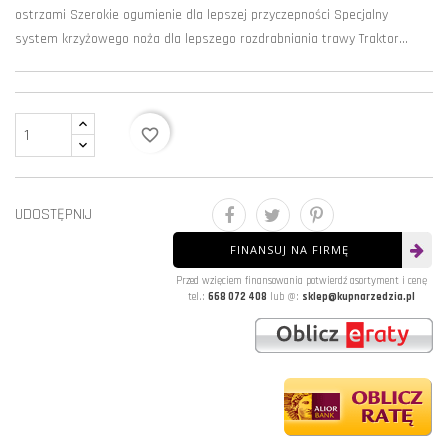
ostrzami Szerokie ogumienie dla lepszej przyczepności Specjalny
system krzyżowego noża dla lepszego rozdrabniania trawy Traktor...
favorite_border
UDOSTĘPNIJ
FINANSUJ NA FIRMĘ
Przed wzięciem finansowania potwierdź asortyment i cenę
tel.:
668 072 408
lub @:
sklep@kupnarzedzia.pl