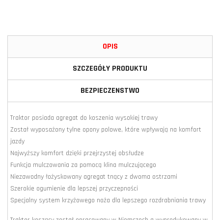
OPIS
SZCZEGÓŁY PRODUKTU
BEZPIECZENSTWO
Traktor posiada agregat do koszenia wysokiej trawy
Został wyposażony tylne opony polowe, które wpływają na komfort
jazdy
Najwyższy komfort dzięki przejrzystej obsłudze
Funkcja mulczowania za pomocą klina mulczującego
Niezawodny łożyskowany agregat tnący z dwoma ostrzami
Szerokie ogumienie dla lepszej przyczepności
Specjalny system krzyżowego noża dla lepszego rozdrabniania trawy