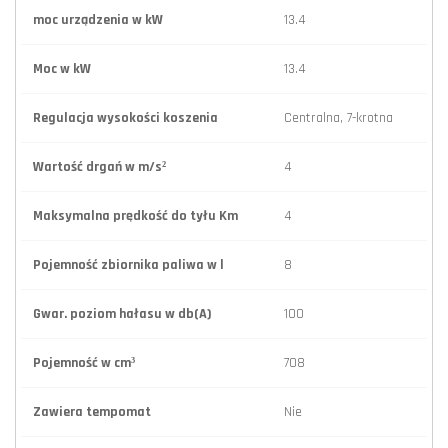
moc urządzenia w kW
13.4
Moc w kW
13.4
Regulacja wysokości koszenia
Centralna, 7-krotna
Wartość drgań w m/s²
4
Maksymalna prędkość do tyłu Km
4
Pojemność zbiornika paliwa w l
8
Gwar. poziom hałasu w db(A)
100
Pojemność w cm³
708
Zawiera tempomat
Nie