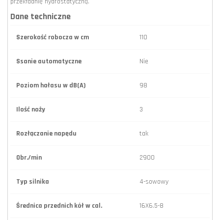
przekładnię hydrostatyczną.
Dane techniczne
Szerokość robocza w cm
110
Ssanie automatyczne
Nie
Poziom hałasu w dB(A)
98
Ilość noży
3
Rozłączanie napędu
tak
Obr./min
2900
Typ silnika
4-sowowy
Średnica przednich kół w cal.
16X6.5-8