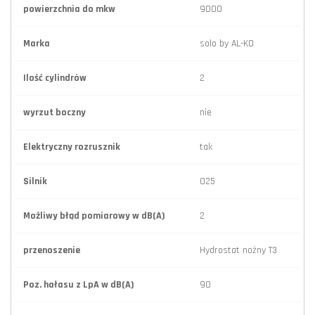
powierzchnia do mkw
9000
Marka
solo by AL-KO
Ilość cylindrów
2
wyrzut boczny
nie
Elektryczny rozrusznik
tak
Silnik
025
Możliwy błąd pomiarowy w dB(A)
2
przenoszenie
Hydrostat nożny T3
Poz. hałasu z LpA w dB(A)
90