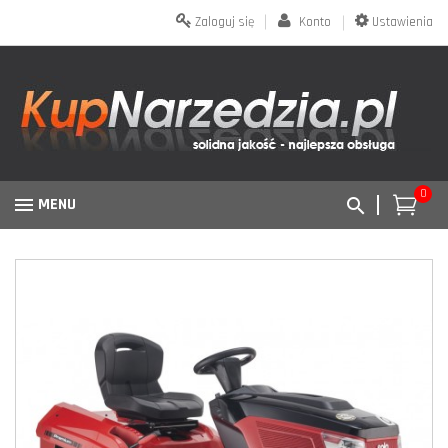
Zaloguj się
Konto
Ustawienia
0
MENU