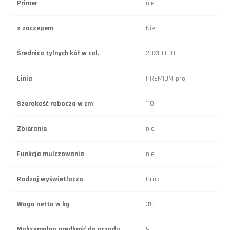
Primer
nie
z zaczepem
Nie
Średnica tylnych kół w cal.
20X10.0-8
Linia
PREMIUM pro
Szerokość robocza w cm
110
Zbieranie
nie
Funkcja mulczowania
nie
Rodzaj wyświetlacza
Brak
Waga netto w kg
310
Maksymalna prędkość do przodu
9