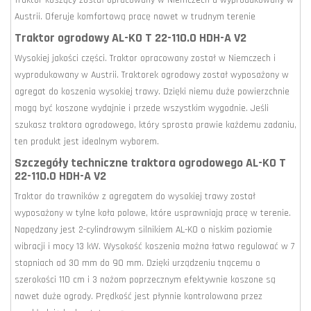
Traktor koszący został opracowany w Niemczech a wyprodukowany w
Austrii. Oferuje komfortową pracę nawet w trudnym terenie
Traktor ogrodowy AL-KO T 22-110.0 HDH-A V2
Wysokiej jakości części. Traktor opracowany został w Niemczech i
wyprodukowany w Austrii. Traktorek ogrodowy został wyposażony w
agregat do koszenia wysokiej trawy. Dzięki niemu duże powierzchnie
mogą być koszone wydajnie i przede wszystkim wygodnie. Jeśli
szukasz traktora ogrodowego, który sprosta prawie każdemu zadaniu,
ten produkt jest idealnym wyborem.
Szczegóły techniczne traktora ogrodowego AL-KO T
22-110.0 HDH-A V2
Traktor do trawników z agregatem do wysokiej trawy został
wyposażony w tylne koła polowe, które usprawniają pracę w terenie.
Napędzany jest 2-cylindrowym silnikiem AL-KO o niskim poziomie
wibracji i mocy 13 kW. Wysokość koszenia można łatwo regulować w 7
stopniach od 30 mm do 90 mm. Dzięki urządzeniu tnącemu o
szerokości 110 cm i 3 nożom poprzecznym efektywnie koszone są
nawet duże ogrody. Prędkość jest płynnie kontrolowana przez