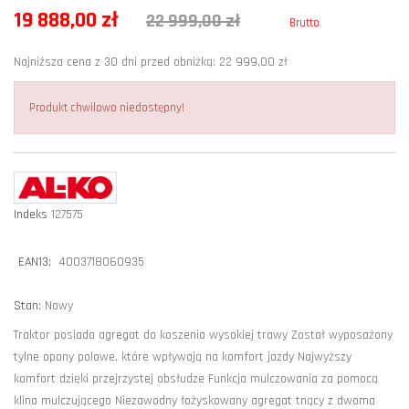
19 888,00 zł
22 999,00 zł
Brutto
Najniższa cena z 30 dni przed obniżką: 22 999,00 zł
Produkt chwilowo niedostępny!
Indeks
127575
EAN13:
4003718060935
Stan:
Nowy
Traktor posiada agregat do koszenia wysokiej trawy Został wyposażony
tylne opony polowe, które wpływają na komfort jazdy Najwyższy
komfort dzięki przejrzystej obsłudze Funkcja mulczowania za pomocą
klina mulczującego Niezawodny łożyskowany agregat tnący z dwoma