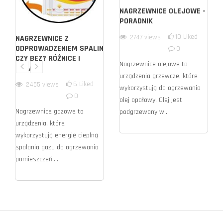
NAGRZEWNICE OLEJOWE -
PORADNIK
10
Liked
2747
views
NAGRZEWNICE Z
ODPROWADZENIEM SPALIN
0
CZY BEZ? RÓŻNICE I
Nagrzewnice olejowe to
PORADY
urządzenia grzewcze, które
6
Liked
2455
views
wykorzystują do ogrzewania
0
olej opałowy. Olej jest
Nagrzewnice gazowe to
podgrzewany w...
urządzenia, które
wykorzystują energię cieplną
spalania gazu do ogrzewania
pomieszczeń....