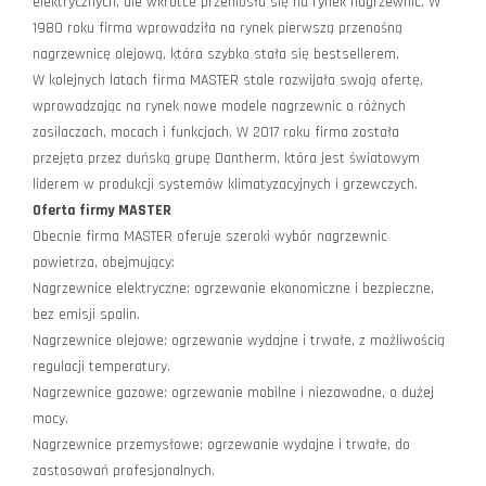
elektrycznych, ale wkrótce przeniosła się na rynek nagrzewnic. W
1980 roku firma wprowadziła na rynek pierwszą przenośną
nagrzewnicę olejową, która szybko stała się bestsellerem.
W kolejnych latach firma MASTER stale rozwijała swoją ofertę,
wprowadzając na rynek nowe modele nagrzewnic o różnych
zasilaczach, mocach i funkcjach. W 2017 roku firma została
przejęta przez duńską grupę Dantherm, która jest światowym
liderem w produkcji systemów klimatyzacyjnych i grzewczych.
Oferta firmy MASTER
Obecnie firma MASTER oferuje szeroki wybór nagrzewnic
powietrza, obejmujący:
Nagrzewnice elektryczne: ogrzewanie ekonomiczne i bezpieczne,
bez emisji spalin.
Nagrzewnice olejowe: ogrzewanie wydajne i trwałe, z możliwością
regulacji temperatury.
Nagrzewnice gazowe: ogrzewanie mobilne i niezawodne, o dużej
mocy.
Nagrzewnice przemysłowe: ogrzewanie wydajne i trwałe, do
zastosowań profesjonalnych.