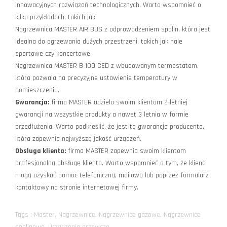
innowacyjnych rozwiązań technologicznych. Warto wspomnieć o
kilku przykładach, takich jak:
Nagrzewnica MASTER AIR BUS z odprowadzeniem spalin, która jest
idealna do ogrzewania dużych przestrzeni, takich jak hale
sportowe czy koncertowe.
Nagrzewnica MASTER B 100 CED z wbudowanym termostatem,
która pozwala na precyzyjne ustawienie temperatury w
pomieszczeniu.
Gwarancja:
firma MASTER udziela swoim klientom 2-letniej
gwarancji na wszystkie produkty a nawet 3 letnia w formie
przedłużenia. Warto podkreślić, że jest to gwarancja producenta,
która zapewnia najwyższą jakość urządzeń.
Obsluga klienta:
firma MASTER zapewnia swoim klientom
profesjonalną obsługę klienta. Warto wspomnieć o tym, że klienci
mogą uzyskać pomoc telefoniczną, mailową lub poprzez formularz
kontaktowy na stronie internetowej firmy.
Tags :
Master
,
Nagrzewnice
,
Nagrzewnice gazowe
,
Nagrzewnice
spalinowe
,
Urządzenia grzewcze