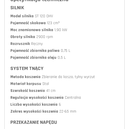
SILNIK
Model silnika
ST 120 OHV
Pojemność skokowa
123 cm³
Moc znamionowa silnika
1,90 kW
Obroty silnika
2900 rpm
Rozrusznik
Ręczny
Pojemność zbiornika paliwa
0,75 L
Pojemność zbiornika oleju
0,5 L
SYSTEM TNĄCY
Metoda koszenia
Zbieranie do kosza, tylny wyrzut
Materiał korpusu
Stal
Szerokość koszenia
41 cm
Regulacja wysokości koszenia
Centralna
Liczba wysokości koszenia
6
Zakres wysokości koszenia
22-65 mm
PRZEKAZANIE NAPĘDU