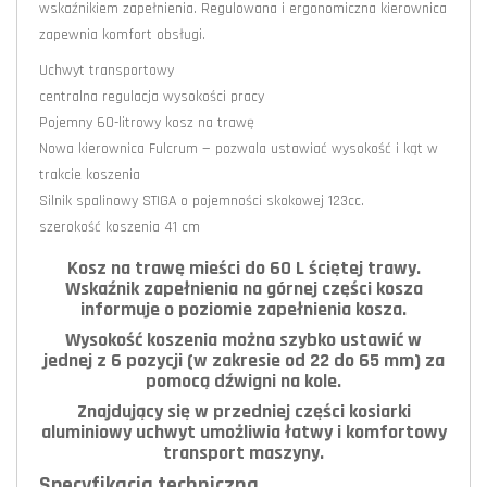
wskaźnikiem zapełnienia. Regulowana i ergonomiczna kierownica
zapewnia komfort obsługi.
Uchwyt transportowy
centralna regulacja wysokości pracy
Pojemny 60-litrowy kosz na trawę
Nowa kierownica Fulcrum — pozwala ustawiać wysokość i kąt w
trakcie koszenia
Silnik spalinowy STIGA o pojemności skokowej 123cc.
szerokość koszenia 41 cm
Kosz na trawę mieści do 60 L ściętej trawy.
Wskaźnik zapełnienia na górnej części kosza
informuje o poziomie zapełnienia kosza.
Wysokość koszenia można szybko ustawić w
jednej z 6 pozycji (w zakresie od 22 do 65 mm) za
pomocą dźwigni na kole.
Znajdujący się w przedniej części kosiarki
aluminiowy uchwyt umożliwia łatwy i komfortowy
transport maszyny.
Specyfikacja techniczna