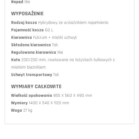
Napęd
Nie
WYPOSAŻENIE
Rodzaj kosza
Hybrydowy ze wskaźnikiem napełnienia
Pojemność kosza
60 L
Kierownica
Fulcrum + miękki uchwyt
Składana kierownica
Tak
Regulowana kierownica
Nie
Koła
200/200 mm, rowkowane na łożyskach kulkowych z
miękkim bieżnikiem
Uchwyt transportowy
Tak
WYMIARY CAŁKOWITE
Wielkość opakowania
855 X 560 X 490 mm
Wymiary
1400 X 540 X 1120 mm
Waga
27 kg