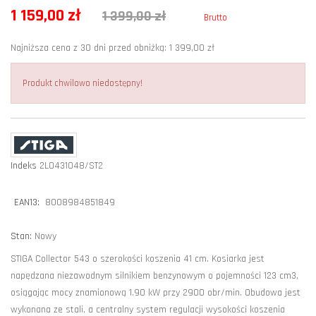
1 159,00 zł
1 399,00 zł
Brutto
Najniższa cena z 30 dni przed obniżką: 1 399,00 zł
Produkt chwilowo niedostępny!
Indeks
2L0431048/ST2
EAN13:
8008984851849
Stan:
Nowy
STIGA Collector 543 o szerokości koszenia 41 cm. Kosiarka jest
napędzana niezawodnym silnikiem benzynowym o pojemności 123 cm3,
osiągając mocy znamionową 1.90 kW przy 2900 obr/min. Obudowa jest
wykonana ze stali, a centralny system regulacji wysokości koszenia