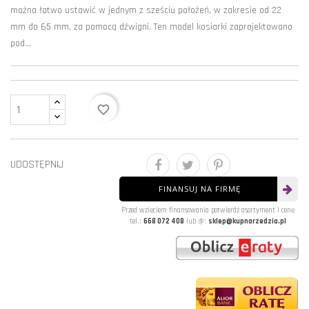
można łatwo ustawić w jednym z sześciu położeń, w zakresie od 22
mm do 65 mm, za pomocą dźwigni. Ten model kosiarki zaprojektowano
pod...
favorite_border
UDOSTĘPNIJ
FINANSUJ NA FIRMĘ
Przed wzięciem finansowania potwierdź asortyment i cenę
tel.:
668 072 408
lub @:
sklep@kupnarzedzia.pl