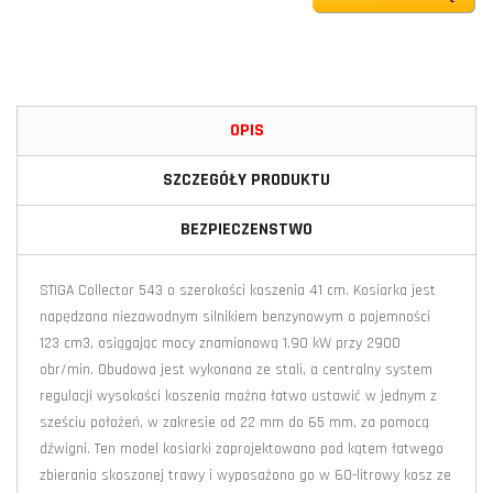
OPIS
SZCZEGÓŁY PRODUKTU
BEZPIECZENSTWO
STIGA Collector 543 o szerokości koszenia 41 cm. Kosiarka jest
napędzana niezawodnym silnikiem benzynowym o pojemności
123 cm3, osiągając mocy znamionową 1.90 kW przy 2900
obr/min. Obudowa jest wykonana ze stali, a centralny system
regulacji wysokości koszenia można łatwo ustawić w jednym z
sześciu położeń, w zakresie od 22 mm do 65 mm, za pomocą
dźwigni. Ten model kosiarki zaprojektowano pod kątem łatwego
zbierania skoszonej trawy i wyposażono go w 60-litrowy kosz ze