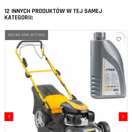
12 INNYCH PRODUKTÓW W TEJ SAMEJ
KATEGORII:
OBECNIE BRAK NA STANIE
favorite_border