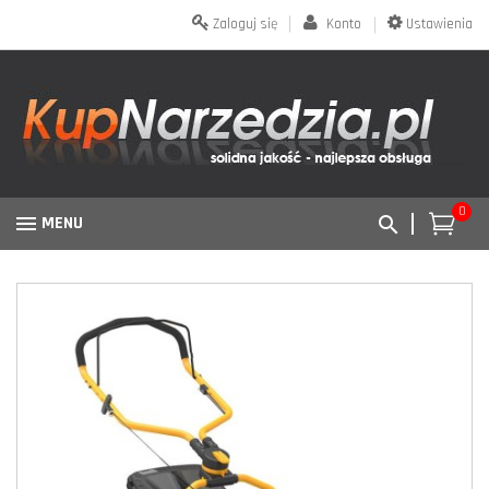
Zaloguj się
Konto
Ustawienia
0
MENU