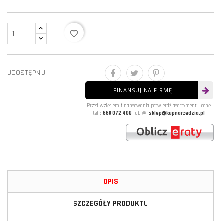
favorite_border
UDOSTĘPNIJ
FINANSUJ NA FIRMĘ
Przed wzięciem finansowania potwierdź asortyment i cenę
tel.:
668 072 408
lub @:
sklep@kupnarzedzia.pl
OPIS
SZCZEGÓŁY PRODUKTU