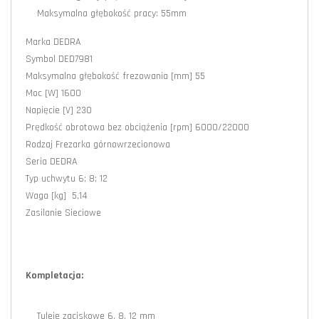
Maksymalna głębokość pracy: 55mm
Marka DEDRA
Symbol DED7981
Maksymalna głębokość frezowania [mm] 55
Moc [W] 1600
Napięcie [V] 230
Prędkość obrotowa bez obciążenia [rpm] 6000/22000
Rodzaj Frezarka górnowrzecionowa
Seria DEDRA
Typ uchwytu 6; 8; 12
Waga [kg] 5,14
Zasilanie Sieciowe
Kompletacja:
Tuleje zaciskowe 6, 8, 12 mm