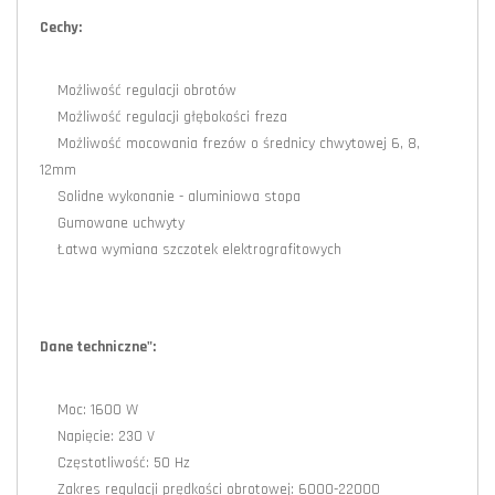
Cechy:
Możliwość regulacji obrotów
Możliwość regulacji głębokości freza
Możliwość mocowania frezów o średnicy chwytowej 6, 8,
12mm
Solidne wykonanie - aluminiowa stopa
Gumowane uchwyty
Łatwa wymiana szczotek elektrografitowych
Dane techniczne":
Moc: 1600 W
Napięcie: 230 V
Częstotliwość: 50 Hz
Zakres regulacji prędkości obrotowej: 6000-22000