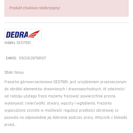
Produkt chwilowo niedostępny!
Indeks
DED7981
EAN13:
5902628798107
Stan:
Nowy
Frezarka górnowrzecionowa DED7981, jest urządzeniem przeznaczonym
do obróbki elementów drewnianych i drewnopochodnych. W zależności
od rodzaju użytego freza możemy frezować powierzchnie proste,
wykonywać ćwierćwałki, otwory, wpusty i wgłębienia. Frezarka
wyposażona została w możliwość regulacji prędkości obrotowej co
pozwala na odpowiednie jej dobranie podczas pracy. Włącznik z blokadą
przed...