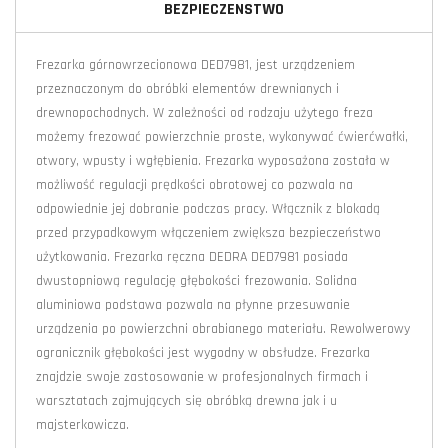
BEZPIECZENSTWO
Frezarka górnowrzecionowa DED7981, jest urządzeniem
przeznaczonym do obróbki elementów drewnianych i
drewnopochodnych. W zależności od rodzaju użytego freza
możemy frezować powierzchnie proste, wykonywać ćwierćwałki,
otwory, wpusty i wgłębienia. Frezarka wyposażona została w
możliwość regulacji prędkości obrotowej co pozwala na
odpowiednie jej dobranie podczas pracy. Włącznik z blokadą
przed przypadkowym włączeniem zwiększa bezpieczeństwo
użytkowania. Frezarka ręczna DEDRA DED7981 posiada
dwustopniową regulację głębokości frezowania. Solidna
aluminiowa podstawa pozwala na płynne przesuwanie
urządzenia po powierzchni obrabianego materiału. Rewolwerowy
ogranicznik głębokości jest wygodny w obsłudze. Frezarka
znajdzie swoje zastosowanie w profesjonalnych firmach i
warsztatach zajmujących się obróbką drewna jak i u
majsterkowicza.