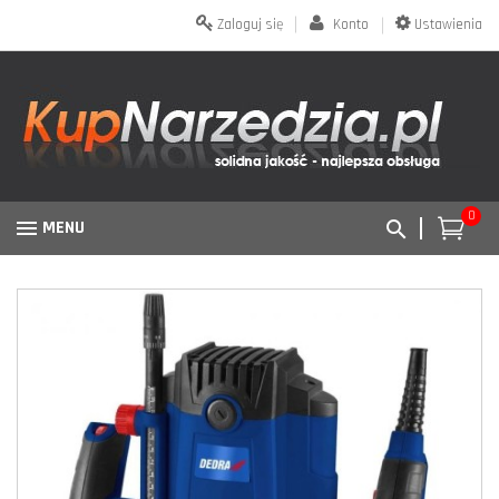
Zaloguj się
Konto
Ustawienia
0
MENU